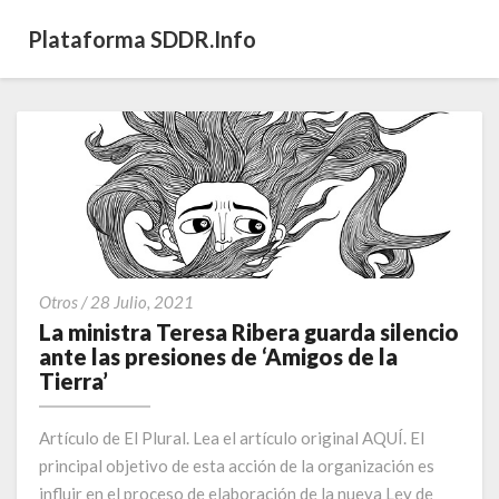
Plataforma SDDR.info
La
Otros
/
28 Julio, 2021
ministra
La ministra Teresa Ribera guarda silencio
Teresa
ante las presiones de ‘Amigos de la
Ribera
Tierra’
guarda
silencio
Artículo de El Plural. Lea el artículo original AQUÍ. El
ante
principal objetivo de esta acción de la organización es
las
influir en el proceso de elaboración de la nueva Ley de
presiones