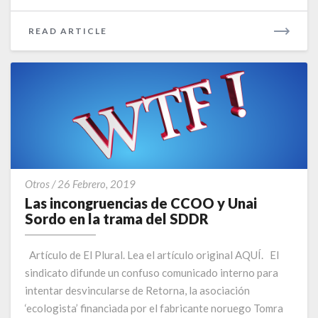
READ
READ ARTICLE
MORE
Las
Otros
/
26 Febrero, 2019
incongruencias
Las incongruencias de CCOO y Unai
de
Sordo en la trama del SDDR
CCOO
y
Artículo de El Plural. Lea el artículo original AQUÍ. El
Unai
sindicato difunde un confuso comunicado interno para
Sordo
intentar desvincularse de Retorna, la asociación
en
la
‘ecologista’ financiada por el fabricante noruego Tomra