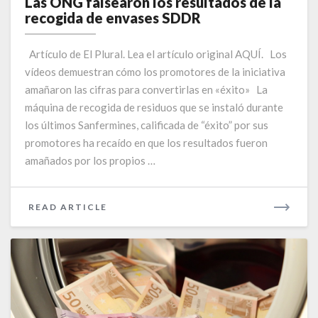
Las ONG falsearon los resultados de la
falsearon
recogida de envases SDDR
los
resultados
Artículo de El Plural. Lea el artículo original AQUÍ. Los
de
vídeos demuestran cómo los promotores de la iniciativa
la
amañaron las cifras para convertirlas en «éxito» La
recogida
de
máquina de recogida de residuos que se instaló durante
envases
los últimos Sanfermines, calificada de “éxito” por sus
SDDR
promotores ha recaído en que los resultados fueron
amañados por los propios …
READ
READ ARTICLE
MORE