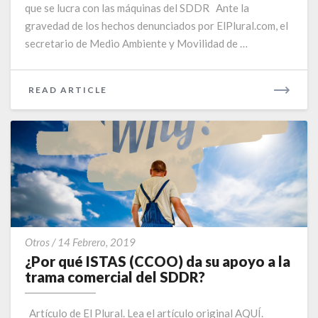
trama
que se lucra con las máquinas del SDDR Ante la
del
gravedad de los hechos denunciados por ElPlural.com, el
SDDR
secretario de Medio Ambiente y Movilidad de …
READ
READ ARTICLE
MORE
¿Por
Otros
/
14 Febrero, 2019
qué
¿Por qué ISTAS (CCOO) da su apoyo a la
ISTAS
trama comercial del SDDR?
(CCOO)
da
Artículo de El Plural. Lea el artículo original AQUÍ.