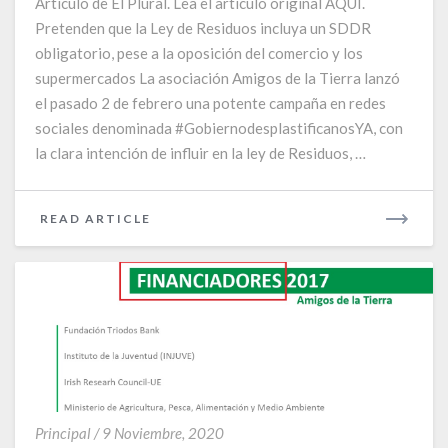
Artículo de El Plural. Lea el artículo original AQUÍ.
su
Pretenden que la Ley de Residuos incluya un SDDR
presión
obligatorio, pese a la oposición del comercio y los
sobre
la
supermercados La asociación Amigos de la Tierra lanzó
ministra
el pasado 2 de febrero una potente campaña en redes
Ribera
sociales denominada #GobiernodesplastificanosYA, con
la clara intención de influir en la ley de Residuos, …
READ
READ ARTICLE
MORE
La
Principal
/
9 Noviembre, 2020