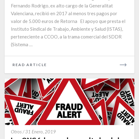
su
Fernando Rodrigo, ex alto cargo de la Generalitat
apoyo
Valenciana, recibió en 2017 al menos tres pagos por
a
la
valor de 5.000 euros de Retorna El apoyo que presta el
trama
Instituto Sindical de Trabajo, Ambiente y Salud (ISTAS),
comercial
perteneciente a CCOO, a la trama comercial del SDDR
del
(Sistema …
SDDR?
READ
READ ARTICLE
MORE
Las
Otros
/
31 Enero, 2019
ONG