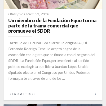
Un
Otros
/
26 Diciembre, 2018
miembro
Un miembro de la Fundación Equo forma
de
parte de la trama comercial que
la
promueve el SDDR
Fundación
Equo
Artículo de El Plural. Lea el artículo original AQUÍ.
forma
Fernando Rodrigo Cencillo aceptó pagos de la
parte
asociación ecologista que se financia con el negocio del
de
la
SDDR La Fundación Equo, perteneciente al partido
trama
político ecologista que lidera Juantxo López Uralde,
comercial
diputado electo en el Congreso por Unidos Podemos,
que
forma parte a través de uno de los …
promueve
el
SDDR
READ
READ ARTICLE
MORE