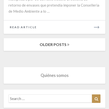
producirla
retorno de envases que pretendía imponer la Conselleria
de Medio Ambiente a lo …
READ
READ ARTICLE
MORE
Posts
OLDER POSTS
navigation
Quiénes somos
Search
Search
for: