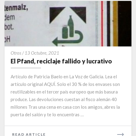
El
Otros
/
13 Octubre, 2021
Pfand,
El Pfand, reciclaje fallido y lucrativo
reciclaje
fallido
Artículo de Patricia Baelo en La Voz de Galicia. Lea el
y
artículo original AQUÍ. Solo el 30 % de los envases son
lucrativo
reutilizables en el tercer país europeo que más basura
produce. Las devoluciones cuestan al fisco alemán 40
millones Tras una cena en casa con los amigos, abres la
puerta del salón y te lo encuentras …
READ
READ ARTICLE