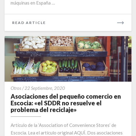
máquinas en España …
READ
READ ARTICLE
MORE
Asociaciones
Otros
/
22 Septiembre, 2020
del
Asociaciones del pequeño comercio en
pequeño
Escocia: «el SDDR no resuelve el
comercio
problema del reciclaje»
en
Escocia:
Artículo de la ‘Association of Convenience Stores‘ de
«el
Escocia. Lea el artículo original AQUÍ. Dos asociaciones
SDDR