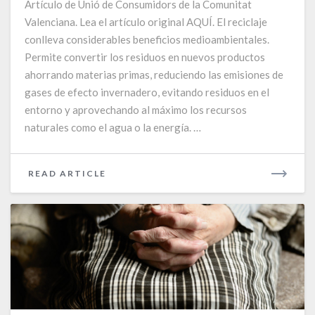
Artículo de Unió de Consumidors de la Comunitat
Valenciana. Lea el artículo original AQUÍ. El reciclaje
conlleva considerables beneficios medioambientales.
Permite convertir los residuos en nuevos productos
ahorrando materias primas, reduciendo las emisiones de
gases de efecto invernadero, evitando residuos en el
entorno y aprovechando al máximo los recursos
naturales como el agua o la energía. …
READ
READ ARTICLE
MORE