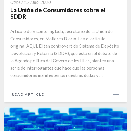
La
Otros
/
15 Julio, 2020
Unión
La Unión de Consumidores sobre el
de
SDDR
Consumidores
sobre
Artículo de Vicente Inglada, secretario de la Unión de
el
Consumidores, en Mallorca Diario. Lea el artículo
SDDR
original AQUÍ. El tan controvertido Sistema de Depósito,
Devolución y Retorno (SDDR), que está en el debate de
la Agenda política del Govern de les IIlles, plantea una
serie de interrogantes que hace que las personas
consumidoras manifestemos nuestras dudas y …
READ
READ ARTICLE
MORE