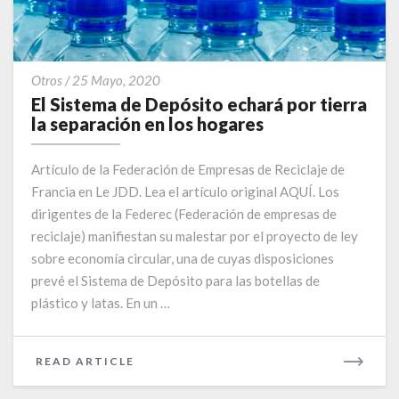
El
Otros
/
25 Mayo, 2020
Sistema
El Sistema de Depósito echará por tierra
de
la separación en los hogares
Depósito
echará
Artículo de la Federación de Empresas de Reciclaje de
por
Francia en Le JDD. Lea el artículo original AQUÍ. Los
tierra
dirigentes de la Federec (Federación de empresas de
la
separación
reciclaje) manifiestan su malestar por el proyecto de ley
en
sobre economía circular, una de cuyas disposiciones
los
prevé el Sistema de Depósito para las botellas de
hogares
plástico y latas. En un …
READ
READ ARTICLE
MORE