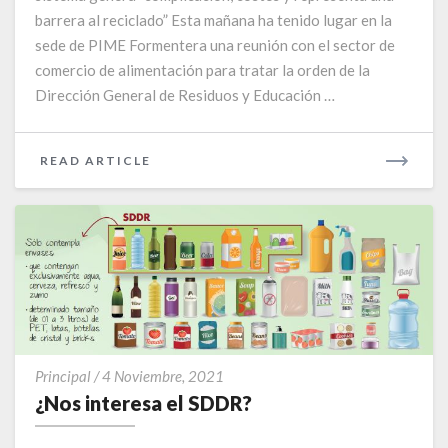
piloto
barrera al reciclado” Esta mañana ha tenido lugar en la
de
sede de PIME Formentera una reunión con el sector de
un
comercio de alimentación para tratar la orden de la
SDDR
Dirección General de Residuos y Educación …
en
Formentera
READ
READ ARTICLE
MORE
¿Nos
Principal
/
4 Noviembre, 2021
interesa
¿Nos interesa el SDDR?
el
SDDR?