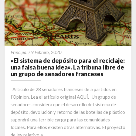
«El
Principal
/
9 Febrero, 2020
sistema
«El sistema de depósito para el reciclaje:
de
una falsa buena idea». La tribuna libre de
depósito
un grupo de senadores franceses
para
el
Artículo de 28 senadores franceses de 5 partidos en
reciclaje:
l’Opinion. Lea el artículo original AQUÍ. Un grupo de
una
senadores considera que el desarrollo del sistema de
falsa
buena
depósito, devolución y retorno de las botellas de plástico
idea».
supondrá una terrible carga para las comunidades
La
locales. Para ellos existen otras alternativas. El proyecto
tribuna
de ley relativo a …