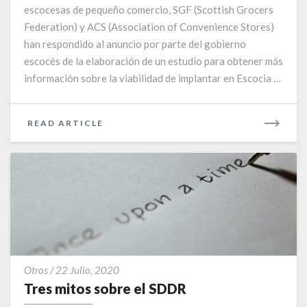
escocesas de pequeño comercio, SGF (Scottish Grocers
no
resuelve
Federation) y ACS (Association of Convenience Stores)
el
han respondido al anuncio por parte del gobierno
problema
escocés de la elaboración de un estudio para obtener más
del
información sobre la viabilidad de implantar en Escocia …
reciclaje»
READ
READ ARTICLE
MORE
Tres
Otros
/
22 Julio, 2020
mitos
Tres mitos sobre el SDDR
sobre