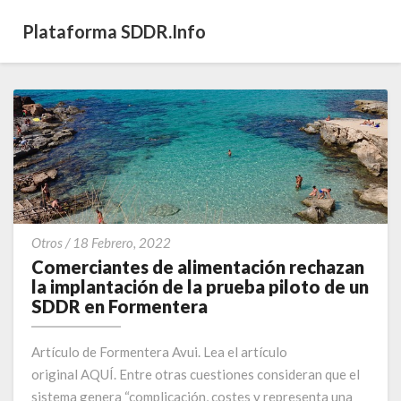
Plataforma SDDR.info
Comerciantes
Otros
/
18 Febrero, 2022
de
Comerciantes de alimentación rechazan
alimentación
la implantación de la prueba piloto de un
rechazan
SDDR en Formentera
la
implantación
Artículo de Formentera Avui. Lea el artículo
de
original AQUÍ. Entre otras cuestiones consideran que el
la
sistema genera “complicación, costes y representa una
prueba