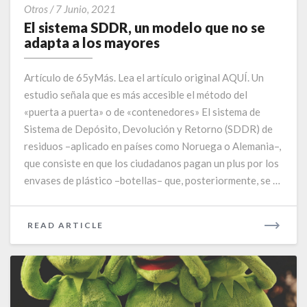
El
Otros
/
7 Junio, 2021
sistema
El sistema SDDR, un modelo que no se
SDDR,
adapta a los mayores
un
modelo
Artículo de 65yMás. Lea el artículo original AQUÍ. Un
que
estudio señala que es más accesible el método del
no
«puerta a puerta» o de «contenedores» El sistema de
se
adapta
Sistema de Depósito, Devolución y Retorno (SDDR) de
a
residuos –aplicado en países como Noruega o Alemania–,
los
que consiste en que los ciudadanos pagan un plus por los
mayores
envases de plástico –botellas– que, posteriormente, se …
READ
READ ARTICLE
MORE