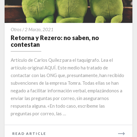
Retorna
Otros
/
2 Marzo, 2021
y
Retorna y Rezero: no saben, no
Rezero:
contestan
no
saben,
Artículo de Carlos Quílez para el taquígrafo. Lea el
no
artículo original AQUÍ. Este medio ha tratado de
contestan
contactar con las ONG que, presuntamente, han recibido
subvenciones de la empresa Tomra. Todas ellas se han
negado a facilitar información verbal, emplazándonos a
enviar las preguntas por correo, sin asegurarnos
respuesta alguna. «En todo caso, escríbeme las
preguntas por correo, las …
READ
READ ARTICLE