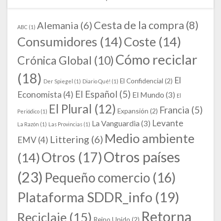
Cesta de la compra
(8)
Alemania
(6)
ABC
(1)
Consumidores
(14)
Coste
(14)
Cómo reciclar
Crónica Global
(10)
(18)
El
El Confidencial
(2)
Der Spiegel
(1)
Diario Qué!
(1)
El Español
(5)
Economista
(4)
El Mundo
(3)
El
El Plural
(12)
Francia
(5)
Expansión
(2)
Periódico
(1)
Levante
La Vanguardia
(3)
La Razón
(1)
Las Provincias
(1)
Medio ambiente
Littering
(6)
EMV
(4)
Otros países
Otros
(17)
(14)
(23)
Pequeño comercio
(16)
Plataforma SDDR_info
(19)
Retorna
Reciclaje
(15)
Reino Unido
(2)