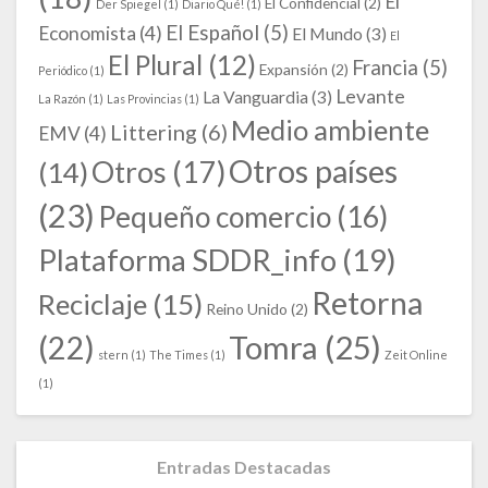
El
El Confidencial
(2)
Der Spiegel
(1)
Diario Qué!
(1)
El Español
(5)
Economista
(4)
El Mundo
(3)
El
El Plural
(12)
Francia
(5)
Expansión
(2)
Periódico
(1)
Levante
La Vanguardia
(3)
La Razón
(1)
Las Provincias
(1)
Medio ambiente
Littering
(6)
EMV
(4)
Otros países
Otros
(17)
(14)
(23)
Pequeño comercio
(16)
Plataforma SDDR_info
(19)
Retorna
Reciclaje
(15)
Reino Unido
(2)
Tomra
(25)
(22)
stern
(1)
The Times
(1)
Zeit Online
(1)
Entradas Destacadas