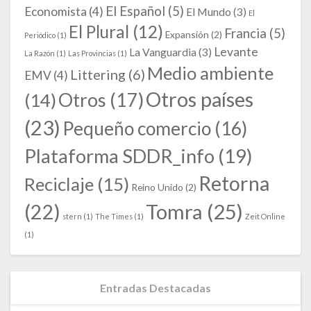
El Español
(5)
Economista
(4)
El Mundo
(3)
El
El Plural
(12)
Francia
(5)
Expansión
(2)
Periódico
(1)
Levante
La Vanguardia
(3)
La Razón
(1)
Las Provincias
(1)
Medio ambiente
Littering
(6)
EMV
(4)
Otros países
Otros
(17)
(14)
(23)
Pequeño comercio
(16)
Plataforma SDDR_info
(19)
Retorna
Reciclaje
(15)
Reino Unido
(2)
Tomra
(25)
(22)
stern
(1)
The Times
(1)
Zeit Online
(1)
Entradas Destacadas