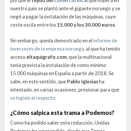
porque el
tejido del
comercio local
que impera en
nuestro país se plantó ante el gigante noruego y se
negó a pagar la instalación de las máquinas, cuyo
coste oscila entre los
15.000 y los 30.000 euros
.
Sin embargo, queda demostrado en el
informe de
inversores de la empresa noruega
, al que ha tenido
acceso
eltaquigrafo.com
, que la multinacional
tenía prevista la instalación de como mínimo
15.000 máquinas en España a partir de 2018. Se
sabe, en este sentido, que
Pablo Iglesias
ha
intentado, en varias ocasiones, presionar para que
se legisle al respecto
.
¿Cómo salpica esta trama a Podemos?
Como ha podido saber esta redacción, Unidas
Podemos ha emprendido, desde que Tomra