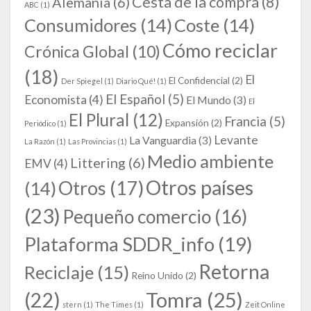
Cesta de la compra
(8)
Alemania
(6)
ABC
(1)
Consumidores
(14)
Coste
(14)
Cómo reciclar
Crónica Global
(10)
(18)
El
El Confidencial
(2)
Der Spiegel
(1)
Diario Qué!
(1)
El Español
(5)
Economista
(4)
El Mundo
(3)
El
El Plural
(12)
Francia
(5)
Expansión
(2)
Periódico
(1)
Levante
La Vanguardia
(3)
La Razón
(1)
Las Provincias
(1)
Medio ambiente
Littering
(6)
EMV
(4)
Otros países
Otros
(17)
(14)
(23)
Pequeño comercio
(16)
Plataforma SDDR_info
(19)
Retorna
Reciclaje
(15)
Reino Unido
(2)
Tomra
(25)
(22)
stern
(1)
The Times
(1)
Zeit Online