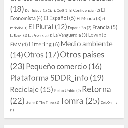
(18)
El
El Confidencial
(2)
Der Spiegel
(1)
Diario Qué!
(1)
El Español
(5)
Economista
(4)
El Mundo
(3)
El
El Plural
(12)
Francia
(5)
Expansión
(2)
Periódico
(1)
Levante
La Vanguardia
(3)
La Razón
(1)
Las Provincias
(1)
Medio ambiente
Littering
(6)
EMV
(4)
Otros países
Otros
(17)
(14)
(23)
Pequeño comercio
(16)
Plataforma SDDR_info
(19)
Retorna
Reciclaje
(15)
Reino Unido
(2)
Tomra
(25)
(22)
stern
(1)
The Times
(1)
Zeit Online
(1)