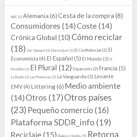
Cesta de la compra
(8)
Alemania
(6)
ABC
(1)
Consumidores
(14)
Coste
(14)
Cómo reciclar
Crónica Global
(10)
(18)
El
El Confidencial
(2)
Der Spiegel
(1)
Diario Qué!
(1)
El Español
(5)
Economista
(4)
El Mundo
(3)
El
El Plural
(12)
Francia
(5)
Expansión
(2)
Periódico
(1)
Levante
La Vanguardia
(3)
La Razón
(1)
Las Provincias
(1)
Medio ambiente
Littering
(6)
EMV
(4)
Otros países
Otros
(17)
(14)
(23)
Pequeño comercio
(16)
Plataforma SDDR_info
(19)
Retorna
Reciclaje
(15)
Reino Unido
(2)