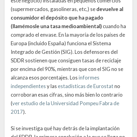
este negocio) instaladas en pequeños comercios
(supermercados, gasolineras, etc,) se
devuelve al
consumidor el depósito que ha pagado
(llamémosle una tasa medioambiental)
cuando ha
comprado el envase. En la mayoría de los países de
Europa (incluido España) funciona el Sistema
Integrado de Gestión (SIG). Los defensores del
SDDR sostienen que consiguen tasas de reciclaje
por encima del 90%, mientras que con el SIG no se
alcanza esos porcentajes. Los
informes
independientes
y las
estadísticas de Eurostat
no
corroboran esas cifras, sino más bien lo contrario
(
ver estudio de la Universidad Pompeu Fabra de
2017
).
Si se investiga qué hay detrás de la implantación
del SDDR, la primera conclusión a la que se llega no